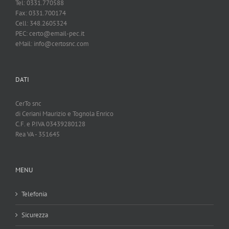
Tel: 0331.770588
Fax: 0331.700174
Cell: 348.2605324
PEC: certo@email-pec.it
eMail: info@certosnc.com
DATI
CerTo snc
di Ceriani Maurizio e Tognola Enrico
C.F. e P.IVA 03439280128
Rea VA - 351645
MENU
Telefonia
Sicurezza