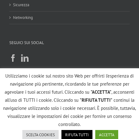
Sicurezza
Networking
SEGUICI SUI SOCIAL
Utilizziamo i cookie sul nostro sito Web per offrirti l'esperienza di
navigazione più pertinente, ricordando le tue preferenze per
SUPPORTO
agevolare i tuoi accessi futuri. Cliccando su
"ACCETTA"
, acconsenti
all'uso di TUTTI i cookie. Cliccando su
"RIFIUTA TUTTI"
continui la
navigazione utilizzando solo i cookie necessari. È possibile, tuttavia,
visualizzare le impostazioni dei cookie per fornire un consenso
controllato.
©
2026 CerTo Snc | All Rights Reserved | P.IVA: 03439280128 |
Informativa
PRIVACY
|
Cookie Policy
| Powered by
2000net Srl - Borgosesia (VC)
|
SCELTA COOKIES
RIFUTA TUTTI
ACCETTA
Platform
SmartWEB360°