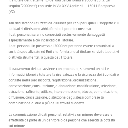
il Titolare del trattamento dei dati da Lei forniti è 2000net S.r.l. (di
seguito “2000net”) con sede in Via XXV Aprile 41 – 13011 Borgosesia
(VC)
Tali dati saranno utilizzati da 2000net per i fini per i quali il soggetto cui
tali dati si riferiscono abbia fornito il proprio consenso.
I dati personali saranno conosciuti esclusivamente dai soggetti
espressamente a ciò incaricati dal Titolare.
I dati personali in possesso di 2000net potranno essere comunicati a
società specializzate ed Enti che forniscano al titolare servizi elaborativi
o attività strumentali a quella del Titolare.
Il trattamento dei dati avviene con procedure, strumenti tecnici e
informatici idonei a tutelare la riservatezza e la sicurezza dei Suoi dati e
consiste nella loro raccolta, registrazione, organizzazione,
conservazione, consultazione, elaborazione, modificazione, selezione,
estrazione, raffronto, utilizzo, interconnessione, blocco, comunicazione,
diffusione, cancellazione, distruzione degli stessi comprese la
combinazione di due o più delle attività suddette.
La comunicazione di dati personali relativi a un minore deve essere
effettuata da parte di un genitore o da persona che eserciti la potestà
sul minore.