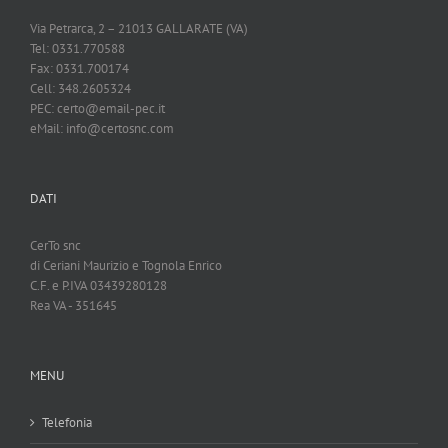
Via Petrarca, 2 – 21013 GALLARATE (VA)
Tel: 0331.770588
Fax: 0331.700174
Cell: 348.2605324
PEC: certo@email-pec.it
eMail: info@certosnc.com
DATI
CerTo snc
di Ceriani Maurizio e Tognola Enrico
C.F. e P.IVA 03439280128
Rea VA - 351645
MENU
Telefonia